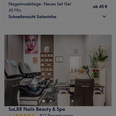
Was uns an dem Salon gefällt: Atmosphäre:
Nagelmodellage- Neues Set Gel
ab
45 €
Wohlfühlatmosphäre, trendig, modern. Expertise:
45 Min.
Nageldesign & Modellage. Extras: Hier werden alle
Schnellansicht Saloninfos
Sonderwünsche erfüllt.
Zurück zur Salonansicht
Montag
09:00
–
19:00
Dienstag
09:00
–
19:00
Mittwoch
09:00
–
19:00
Donnerstag
09:00
–
19:00
Freitag
09:00
–
19:00
Samstag
09:00
–
19:00
Sonntag
Geschlossen
Ein gepflegtes Äußeres bis in die Fingerspitzen ist für dich
ein Muss? Dann schaue im Salon VIP 86 Nails in München
vorbei. Egal ob eine entspannende Maniküre,
Nagelmodellage oder Shellac, lehne dich zurück und lass
dich überzeugen. Gönne deinen Nägeln ein
SoL88 Nails Beauty & Spa
personalisiertes Treatment in dieser kleinen Wohfühl-
4,4
827 Bewertungen