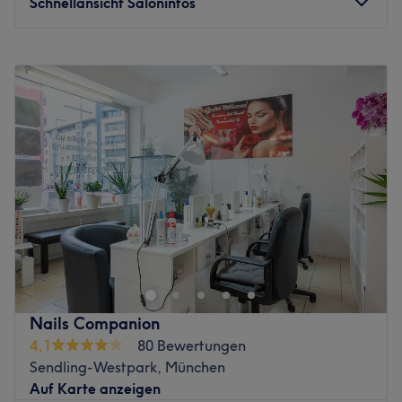
Schnellansicht Saloninfos
die gewünschten Ergebnisse erzielt werden. Zu jeder
Behandlung gibt es Kaffee oder Tee um das Erlebnis
Montag
09:30
–
20:00
abzurunden! Komm vorbei, das Team freut sich schon auf
Dienstag
09:30
–
20:00
dich!
Mittwoch
09:30
–
20:00
Zurück zur Salonansicht
Donnerstag
09:30
–
20:00
Freitag
09:30
–
20:00
Samstag
09:30
–
20:00
Sonntag
Geschlossen
Im großen Beautystudio L'Amour Beauty in München-
Neuperlach kannst du dir eine gemütliche Auszeit von
deinem Alltagsstress nehmen und eine besondere Spa-
Wellness Session genießen. Ob Maniküre, Pediküre auf
den gemütlichen Massagesessel, Neumodellage, Shellac
Nails Companion
oder Wimpernverlängerung und Kosmetik, sie bieten dir
4,1
80 Bewertungen
einen hochwertigen Beautyservice an. Es gibt für jeden
Sendling-Westpark, München
die passende Behandlung.
Auf Karte anzeigen