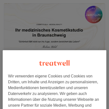
Cosmetic Dila
Wir verwenden eigene Cookies und Cookies von
4,8
1178 Bewertungen
Dritten, um Inhalte und Anzeigen zu personalisieren,
Innenstadt, Braunschweig
Auf Karte anzeigen
Medienfunktionen bereitzustellen und unseren
Modellage
ab
5 €
Datenverkehr zu analysieren. Wir geben auch
10 Min. - 1 Std. 10 Min.
Informationen über die Nutzung unserer Webseite an
unsere Partner für soziale Medien, Werbung und
Maniküre
ab
18 €