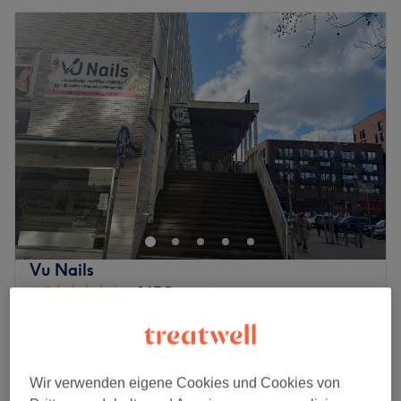
Vu Nails
4,7
167 Bewertungen
Harburg Rathaus, Hamburg
Auf Karte anzeigen
Auffüllen Acryl / Gel
ab
30 €
35 Min. - 45 Min.
Wir verwenden eigene Cookies und Cookies von
Nagelmodellage- Neues Set Acryl / Gel
ab
35 €