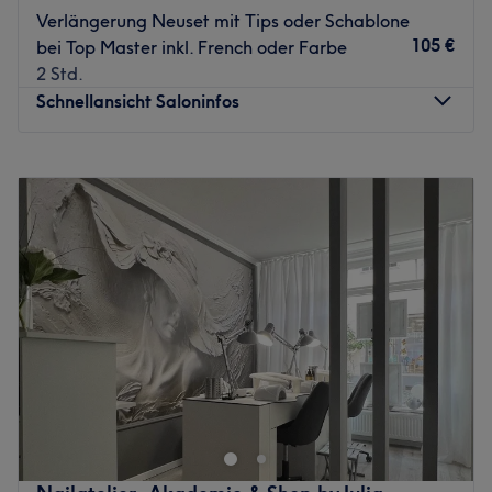
Du wirst individuell beraten, damit Form, Farbe und
Verlängerung Neuset mit Tips oder Schablone
Technik perfekt zu dir passen. Sauberkeit, Professionalität
105 €
bei Top Master inkl. French oder Farbe
und ein freundlicher Umgang stehen dabei immer im
2 Std.
Mittelpunkt. Eine Beratung ist auf Deutsch, Englisch,
Schnellansicht Saloninfos
sowie Vietnamesisch möglich.
Was uns an dem Salon gefällt:
Montag
09:00
–
19:00
Atmosphäre: Modern, gepflegt, angenehm.
Dienstag
09:00
–
19:00
Expertise: Maniküre, Pediküre und Nagelmodellagen.
Mittwoch
09:00
–
19:00
Produkte und Produktmarken: Hochwertige Produkte.
Donnerstag
09:00
–
19:00
Extras: Kostenlose Getränke, kostenfreies WLAN,
Freitag
09:00
–
19:00
Haustiere erlaubt, kinderfreundlich, LGBTQIA+ friendly
Samstag
09:00
–
19:00
und barrierefrei.
Sonntag
Geschlossen
Zurück zur Salonansicht
Bei Esteli Beauty in Langenhagen kannst du dir deinen
Traum von einem strahlenden Teint, traumhaft gepflegten
Nägeln und einem tollen Augenaufschlag erfüllen lassen.
Komm vorbei, lehn dich zurück und lass deine natürliche
Schönheit von echten Expertinnen unterstreichen.