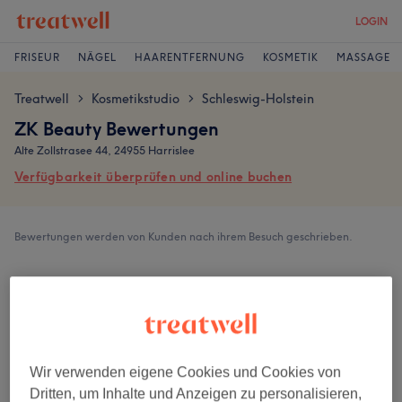
LOGIN
FRISEUR
NÄGEL
HAARENTFERNUNG
KOSMETIK
MASSAGE
Treatwell
Kosmetikstudio
Schleswig-Holstein
>
>
ZK Beauty Bewertungen
Alte Zollstrasee 44, 24955 Harrislee
Verfügbarkeit überprüfen und online buchen
Bewertungen werden von Kunden nach ihrem Besuch geschrieben.
5,0
213 Bewertungen
Ambiente
Wir verwenden eigene Cookies und Cookies von
Dritten, um Inhalte und Anzeigen zu personalisieren,