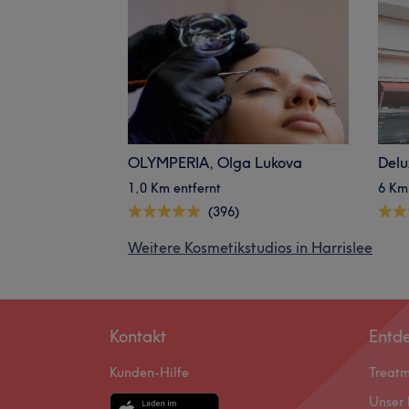
OLYMPERIA, Olga Lukova
Delu
1,0 Km entfernt
6 Km
(396)
Weitere Kosmetikstudios in Harrislee
Kontakt
Entd
Kunden-Hilfe
Treat
Unser 