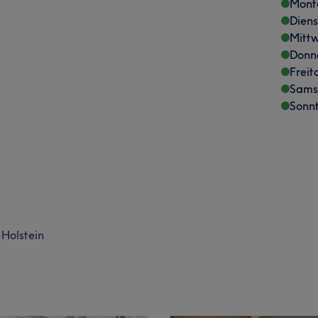
Mont
Dien
Mitt
Donn
Freit
Sams
Sonn
Holstein