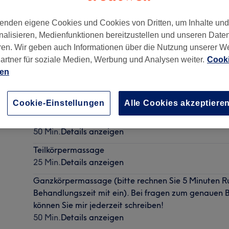
enden eigene Cookies und Cookies von Dritten, um Inhalte un
nalisieren, Medienfunktionen bereitzustellen und unseren Date
ren. Wir geben auch Informationen über die Nutzung unserer W
artner für soziale Medien, Werbung und Analysen weiter.
Cooki
ien
Cookie-Einstellungen
Alle Cookies akzeptiere
Klassische Gesichtsbehandlung
50 Min.
Details anzeigen
Teilkörpermassage
25 Min.
Details anzeigen
Ganzkörpermassage (bitte rechnen Sie 5 Minuten Ru
Behandlungszeit mit ein). Bei fragen zum genauen
können Sie mir jederzeit schreiben!
50 Min.
Details anzeigen