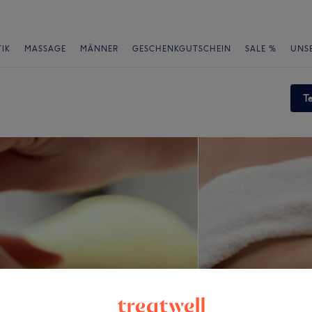
IK
MASSAGE
MÄNNER
GESCHENKGUTSCHEIN
SALE %
UNS
T