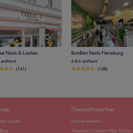
xe Nails & Lashes
BonBen Nails Flensburg
 entfernt
6 Km entfernt
(161)
(148)
ecke
Geschäftspartner
ment Guide
Partner werden
Blog
Treatwell Connect Help Center