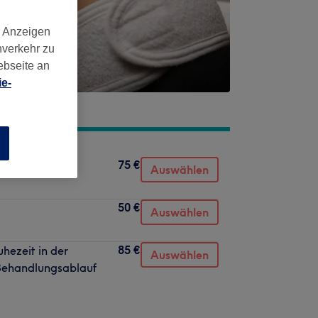
d Anzeigen
nverkehr zu
ebseite an
e-
n
75 €
Auswählen
50 €
Auswählen
85 €
hezeit in der
Auswählen
 Behandlungsablauf