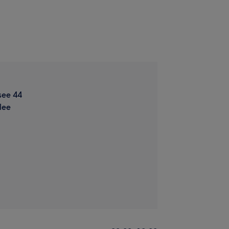
see 44
lee