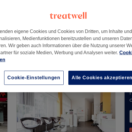
,
Wandsbek
,
Hamburg
,
22041
enden eigene Cookies und Cookies von Dritten, um Inhalte un
nalisieren, Medienfunktionen bereitzustellen und unseren Date
ren. Wir geben auch Informationen über die Nutzung unserer W
artner für soziale Medien, Werbung und Analysen weiter.
Cooki
eit keine Buchungen über Treatwell entgegen. 
ien
ns in Ihrer Nähe zu finden.
Dort warten viele er
Cookie-Einstellungen
Alle Cookies akzeptiere