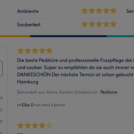
Ambiente
Ser
Sauberkeit
Die beste Pediküre und professionelle Fusspflege die 
und sauber. Super zu empfehlen da sie auch immer no
DANKESCHÖN Der nächste Termin ist schon gebucht ;
Hamburg
Behandelt von Xenia Amrein (Inhaberin)
•
Pediküre
14
Elke E
•
vor etwa 4 Jahren
2
0
0