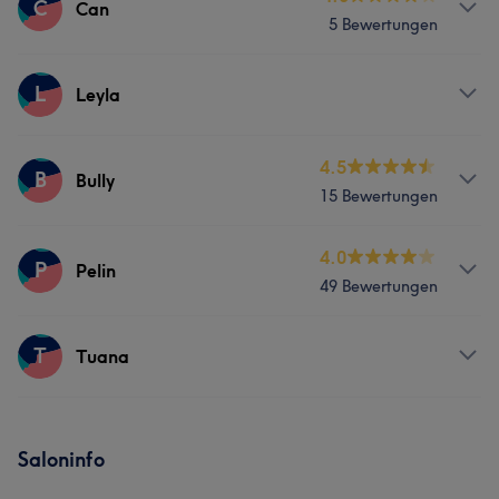
C
Can
5 Bewertungen
Friseur
Gesicht
Haarentfernung
Services
L
Leyla
Friseur
Services
4.5
B
Bully
15 Bewertungen
Friseur
Gesicht
Haarentfernung
Services
4.0
P
Pelin
49 Bewertungen
Friseur
Gesicht
Services
T
Tuana
Friseur
Services
Saloninfo
Friseur
Gesicht