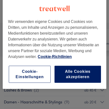
2 Std.
Details anzeigen
Alle Services
Wir verwenden eigene Cookies und Cookies von
Dritten, um Inhalte und Anzeigen zu personalisieren,
Medienfunktionen bereitzustellen und unseren
Datenverkehr zu analysieren. Wir geben auch
Alle
Friseur
Haarentfernun
Informationen über die Nutzung unserer Webseite an
unsere Partner für soziale Medien, Werbung und
Analysen weiter.
Cookie-Richtlinien
Hände Und Füße
(
13
)
ab 19 €
Cookie-
Alle Cookies
Einstellungen
akzeptieren
Make-up
(
3
)
ab 50 €
Lashes & Brows
(
2
)
ab 45 €
Damen - Haarschnitte & Stylings
(
9
)
ab 20 €