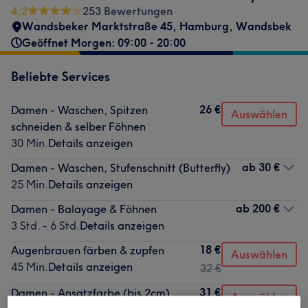
4,2
253 Bewertungen
Wandsbeker Marktstraße 45
,
Hamburg, Wandsbek
Geöffnet Morgen: 09:00 - 20:00
Beliebte Services
26 €
Damen - Waschen, Spitzen
Auswählen
schneiden & selber Föhnen
30 Min.
Details anzeigen
ab
30 €
Damen - Waschen, Stufenschnitt (Butterfly)
25 Min.
Details anzeigen
ab
200 €
Damen - Balayage & Föhnen
3 Std. - 6 Std.
Details anzeigen
18 €
Augenbrauen färben & zupfen
Auswählen
45 Min.
Details anzeigen
32 €
31 €
Damen - Ansatzfarbe (bis 2cm)
Auswählen