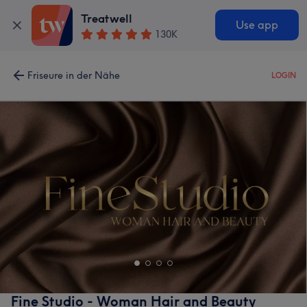
Treatwell
Use app
130K
Friseure in der Nähe
LOGIN
Fine Studio - Woman Hair and Beauty