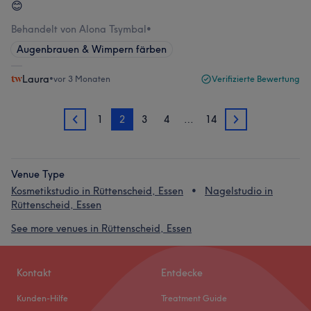
😊
Behandelt von Alona Tsymbal
•
Augenbrauen & Wimpern färben
Laura
•
vor 3 Monaten
Verifizierte Bewertung
1
2
3
4
…
14
1
3
Venue Type
Kosmetikstudio in Rüttenscheid, Essen
Nagelstudio in
Rüttenscheid, Essen
See more venues in Rüttenscheid, Essen
Kontakt
Entdecke
Kunden-Hilfe
Treatment Guide