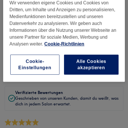
Sauberkeit
Wir verwenden eigene Cookies und Cookies von
Dritten, um Inhalte und Anzeigen zu personalisieren,
Service
Medienfunktionen bereitzustellen und unseren
Datenverkehr zu analysieren. Wir geben auch
Informationen über die Nutzung unserer Webseite an
unsere Partner für soziale Medien, Werbung und
Bewertungen filtern
Analysen weiter.
Cookie-Richtlinien
Behandlung
Alle Bewertungen
Cookie-
Alle Cookies
Einstellungen
akzeptieren
Bewertung
Nach Sternen filtern
Verifizierte Bewertungen
Geschrieben von unseren Kunden, damit du weißt, was
dich in jedem Salon erwartet.