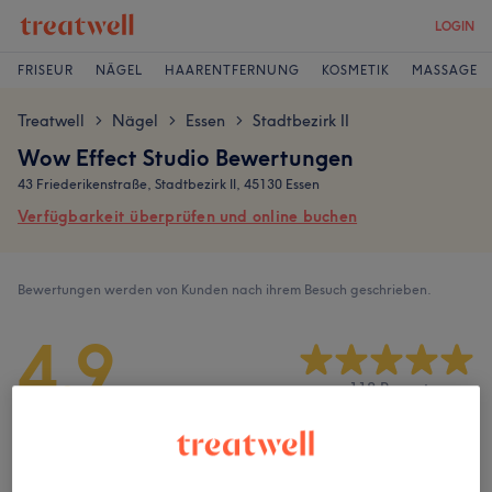
LOGIN
FRISEUR
NÄGEL
HAARENTFERNUNG
KOSMETIK
MASSAGE
Treatwell
Nägel
Essen
Stadtbezirk II
>
>
>
Wow Effect Studio Bewertungen
43 Friederikenstraße, Stadtbezirk II, 45130 Essen
Verfügbarkeit überprüfen und online buchen
Bewertungen werden von Kunden nach ihrem Besuch geschrieben.
4,9
118 Bewertungen
Ambiente