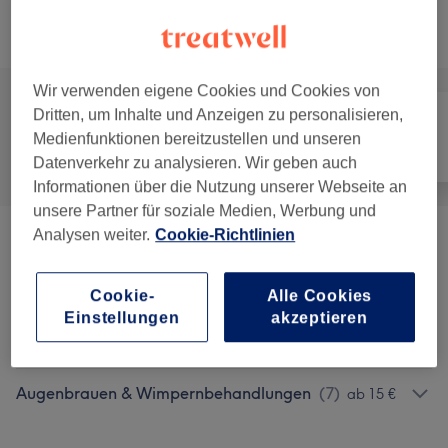
Alle Services
Wir verwenden eigene Cookies und Cookies von
Dritten, um Inhalte und Anzeigen zu personalisieren,
Medienfunktionen bereitzustellen und unseren
Alle
Nägel
Gesicht
Datenverkehr zu analysieren. Wir geben auch
Informationen über die Nutzung unserer Webseite an
unsere Partner für soziale Medien, Werbung und
Analysen weiter.
Cookie-Richtlinien
Maniküre & Pediküre
(
12
)
ab 35 €
Nagelmodellage
(
1
)
ab 60 €
Cookie-
Alle Cookies
Einstellungen
akzeptieren
Make-Up
(
5
)
ab 50 €
Augenbrauen & Wimpernbehandlungen
(
7
)
ab 15 €