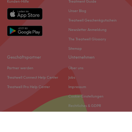
Kunden-Hilfe
Treatment Guide
Unser Blog
Treatwell Geschenkgutschein
Newsletter Anmeldung
The Treatwell Glossary
Sitemap
Geschäftspartner
Unternehmen
Partner werden
Über uns
Treatwell Connect Help Center
Jobs
Treatwell Pro Help Center
Impressum
Cookie-Einstellungen
Rechtliches & GDPR
© 2026 Treatwell DACH GmbH