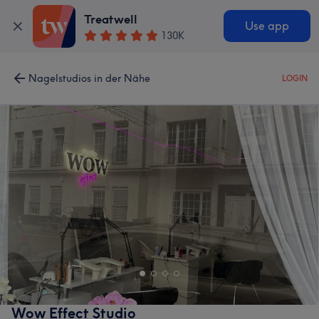
Treatwell
Use app
130K
Nagelstudios in der Nähe
LOGIN
Wow Effect Studio