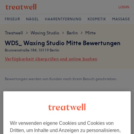
LOGIN
FRISEUR
NÄGEL
HAARENTFERNUNG
KOSMETIK
MASSAGE
Treatwell
Waxing Studio
Berlin
Mitte
>
>
>
WDS_ Waxing Studio Mitte Bewertungen
Brunnenstraße 184, 10119 Berlin
Verfügbarkeit überprüfen und online buchen
Bewertungen werden von Kunden nach ihrem Besuch geschrieben.
4,8
7648 Bewertungen
Ambiente
Wir verwenden eigene Cookies und Cookies von
Dritten, um Inhalte und Anzeigen zu personalisieren,