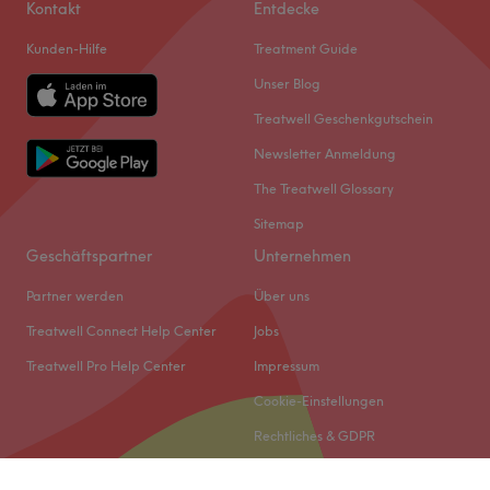
Kontakt
Entdecke
Kunden-Hilfe
Treatment Guide
Unser Blog
Treatwell Geschenkgutschein
Newsletter Anmeldung
The Treatwell Glossary
Sitemap
Geschäftspartner
Unternehmen
Partner werden
Über uns
Treatwell Connect Help Center
Jobs
Treatwell Pro Help Center
Impressum
Cookie-Einstellungen
Rechtliches & GDPR