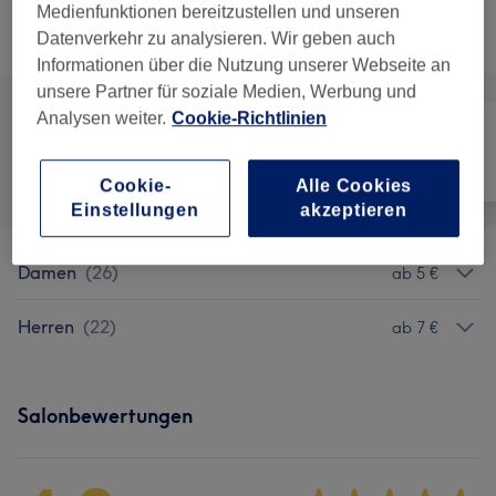
Medienfunktionen bereitzustellen und unseren
Alle Services
Datenverkehr zu analysieren. Wir geben auch
Informationen über die Nutzung unserer Webseite an
unsere Partner für soziale Medien, Werbung und
Analysen weiter.
Cookie-Richtlinien
Alle
Haarentfernung
Gesicht
Cookie-
Alle Cookies
Einstellungen
akzeptieren
Damen
(
26
)
ab 5 €
Herren
(
22
)
ab 7 €
Salonbewertungen