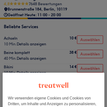
4,8
7648 Bewertungen
Brunnenstraße 184
,
Berlin
,
10119
Geöffnet Heute: 11:00 - 20:00
Beliebte Services
10 €
Achseln
Auswählen
10 Min.
Details anzeigen
38 €
Beine komplett
Auswählen
40 Min.
Details anzeigen
14 €
Bikini
Auswählen
10 Min.
Details anzeigen
28 €
Rücken
Auswählen
20 Min.
Details anzeigen
45 €
Beine komplett
Auswählen
Wir verwenden eigene Cookies und Cookies von
50 Min.
Details anzeigen
Dritten, um Inhalte und Anzeigen zu personalisieren,