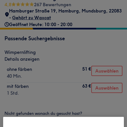
4,8
267 Bewertungen
Hamburger Straße 19
,
Hamburg, Mundsburg
,
22083
-
Gehört zu Waxcat
Geöffnet Heute: 10:00 - 20:00
Passende Suchergebnisse
Wimpernlifting
Details anzeigen
51 €
ohne färben
Auswählen
40 Min.
63 €
mit färben
Auswählen
1 Std.
Nicht gefunden wonach du gesucht hast?
Alle Services