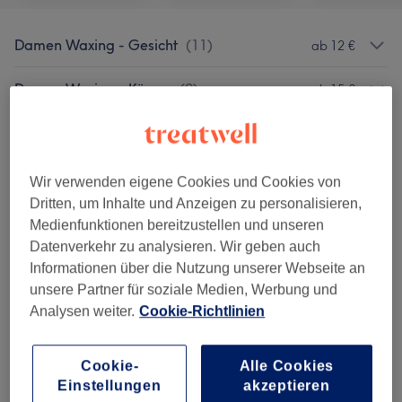
Damen Waxing - Gesicht
(
11
)
ab 12 €
Damen Waxing - Körper
(
9
)
ab 15 €
Damen Waxing - Intim
(
8
)
ab 20 €
Damen Waxing - Arme, Hände & Finger
(
4
)
ab 17 €
Wir verwenden eigene Cookies und Cookies von
Dritten, um Inhalte und Anzeigen zu personalisieren,
Damen Waxing - Beine, Füße & Zehen
(
7
)
ab 13 €
Medienfunktionen bereitzustellen und unseren
Datenverkehr zu analysieren. Wir geben auch
Damen Waxing - Waxing Pakete
(
2
)
ab 60 €
Informationen über die Nutzung unserer Webseite an
unsere Partner für soziale Medien, Werbung und
Herren Waxing - Gesicht
(
5
)
ab 13 €
Analysen weiter.
Cookie-Richtlinien
Herren Waxing - Körper
(
11
)
ab 15 €
Cookie-
Alle Cookies
Einstellungen
akzeptieren
Herren Waxing - Intim
(
6
)
ab 24 €