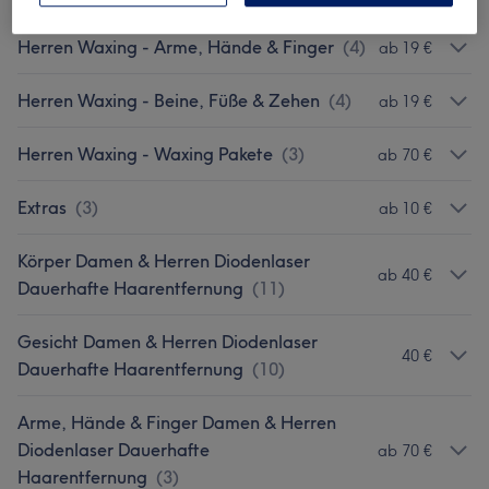
Herren Waxing - Arme, Hände & Finger
(
4
)
ab 19 €
Herren Waxing - Beine, Füße & Zehen
(
4
)
ab 19 €
Herren Waxing - Waxing Pakete
(
3
)
ab 70 €
Extras
(
3
)
ab 10 €
Körper Damen & Herren Diodenlaser
ab 40 €
Dauerhafte Haarentfernung
(
11
)
Gesicht Damen & Herren Diodenlaser
40 €
Dauerhafte Haarentfernung
(
10
)
Arme, Hände & Finger Damen & Herren
Diodenlaser Dauerhafte
ab 70 €
Haarentfernung
(
3
)