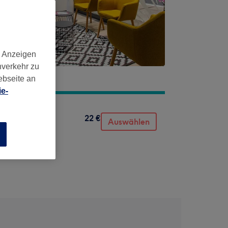
d Anzeigen
nverkehr zu
ebseite an
e-
22 €
Auswählen
n