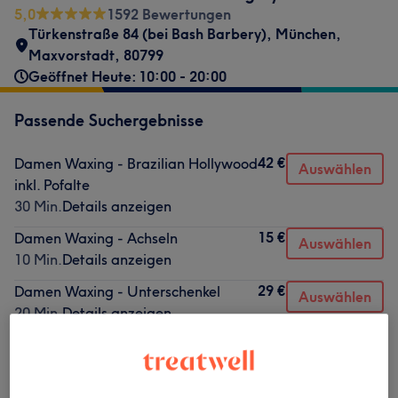
5,0
1592 Bewertungen
Türkenstraße 84 (bei Bash Barbery)
,
München,
Maxvorstadt
,
80799
Geöffnet Heute: 10:00 - 20:00
Passende Suchergebnisse
42 €
Damen Waxing - Brazilian Hollywood
Auswählen
inkl. Pofalte
30 Min.
Details anzeigen
15 €
Damen Waxing - Achseln
Auswählen
10 Min.
Details anzeigen
29 €
Damen Waxing - Unterschenkel
Auswählen
20 Min.
Details anzeigen
Nicht gefunden wonach du gesucht hast?
Alle Services