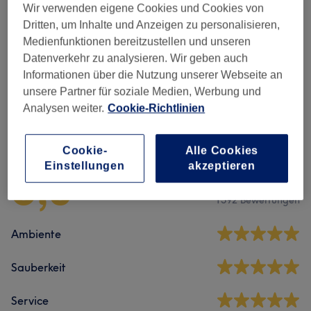
Wir verwenden eigene Cookies und Cookies von
Dritten, um Inhalte und Anzeigen zu personalisieren,
Damen - Waxing
(
23
)
ab 10 €
Medienfunktionen bereitzustellen und unseren
Datenverkehr zu analysieren. Wir geben auch
Herren - Waxing
(
27
)
ab 15 €
Informationen über die Nutzung unserer Webseite an
unsere Partner für soziale Medien, Werbung und
Analysen weiter.
Cookie-Richtlinien
Salonbewertungen
Cookie-
Alle Cookies
Einstellungen
akzeptieren
5,0
1592 Bewertungen
Ambiente
Sauberkeit
Service