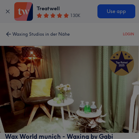
Treatwell
Use app
130K
Waxing Studios in der Nähe
LOGIN
Wax World munich - Waxing by Gabi