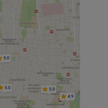
5,0
5,0
5,0
4,9