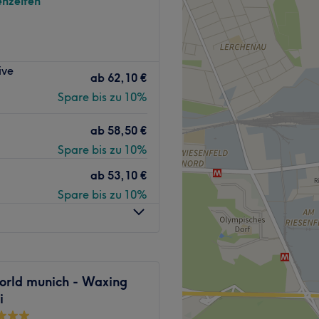
nzeiten
o oder einen guten Kaffee.
Zurück zur Salonansicht
xvorstadt pflegt das Team
ive
hstem Niveau und
ab
62,10 €
Erlebnis auf eine
Spare bis zu 10%
hre Schönheit buchstäblich
en herauszuholen. Mit
ab
58,50 €
hniken und Behandlungen
Spare bis zu 10%
ab
53,10 €
Spare bis zu 10%
t ist nur wenige Gehminuten
ividualität und dem
rld munich - Waxing
Optik und ihrem
i
ft die Schönheitsschmiedin