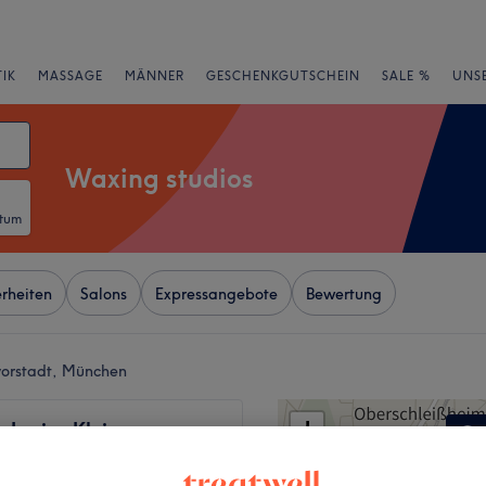
IK
MASSAGE
MÄNNER
GESCHENKGUTSCHEIN
SALE %
UNS
Waxing studios
atum
rheiten
Salons
Expressangebote
Bewertung
vorstadt, München
+
- Larisa Klein
ik
−
576 Bewertungen