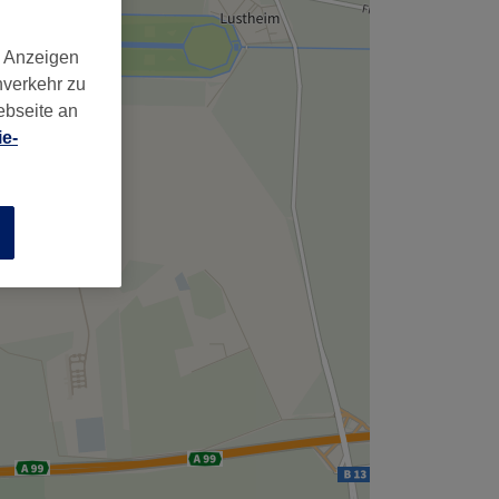
d Anzeigen
nverkehr zu
ebseite an
e-
n