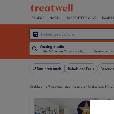
FRISEUR
NÄGEL
HAARENTFERNUNG
KOSMET
Waxing Studio
in der Nähe von Maxvorstadt, München
・
Beliebiges D
Sortieren nach
Beliebiger Preis
Besonde
Wähle aus 7
waxing studios in der Nähe von Max
Lara´s 
Kosmet
5,0