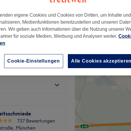
tadt, München
enden eigene Cookies und Cookies von Dritten, um Inhalte un
nalisieren, Medienfunktionen bereitzustellen und unseren Date
ren. Wir geben auch Informationen über die Nutzung unserer W
119 €
 plus Achseln
artner für soziale Medien, Werbung und Analysen weiter.
Cooki
159 €
ien
Po
49 €
Cookie-Einstellungen
Alle Cookies akzeptiere
35 €
eitsschmiede
737 Bewertungen
straße, München