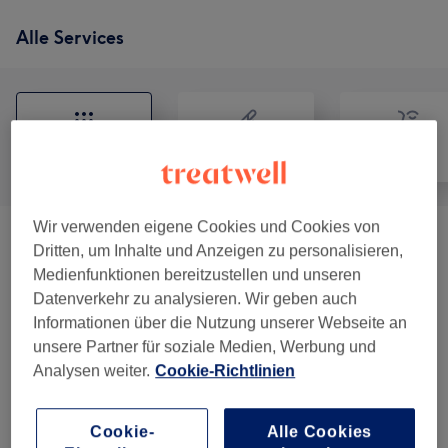
Alle Services
Alle
Haarentfernung
Gesicht
Wir verwenden eigene Cookies und Cookies von
Damen - Sugaring
(
16
)
ab 5 €
Dritten, um Inhalte und Anzeigen zu personalisieren,
Medienfunktionen bereitzustellen und unseren
Herren - Sugaring
(
12
)
ab 15 €
Datenverkehr zu analysieren. Wir geben auch
Informationen über die Nutzung unserer Webseite an
Damen - Schokoladenwachs Für
unsere Partner für soziale Medien, Werbung und
ab 8 €
Empfindliche Haut
(
19
)
Analysen weiter.
Cookie-Richtlinien
Herren - Waxing
(
16
)
ab 8 €
Cookie-
Alle Cookies