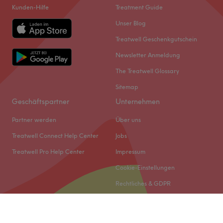
Kunden-Hilfe
Treatment Guide
Unser Blog
Treatwell Geschenkgutschein
Newsletter Anmeldung
The Treatwell Glossary
Sitemap
Geschäftspartner
Unternehmen
Partner werden
Über uns
Treatwell Connect Help Center
Jobs
Treatwell Pro Help Center
Impressum
Cookie-Einstellungen
Rechtliches & GDPR
© 2026 Treatwell DACH GmbH