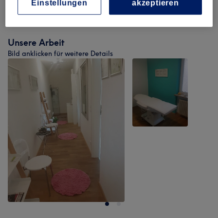
Einstellungen
akzeptieren
Augenbrauen & Wimpernbehandlungen
(
5
)
ab 15 €
Unsere Arbeit
Bild anklicken für weitere Details