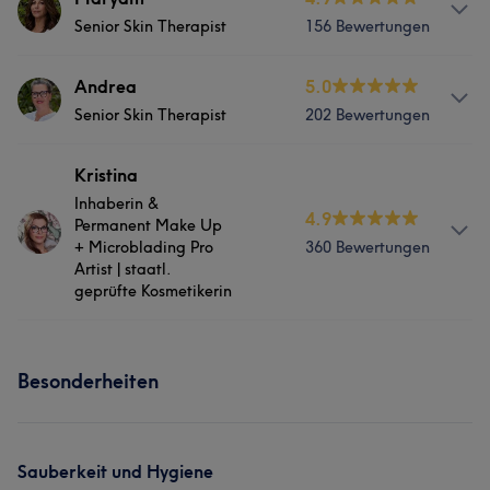
Senior Skin Therapist
156 Bewertungen
Nägel
Gesicht
Haarentfernung
Services
Andrea
5.0
Ästhetische Medizin
Senior Skin Therapist
202 Bewertungen
Nägel
Gesicht
Haarentfernung
Was unsere Kunden über Anja sagen
Services
Kristina
Was unsere Kunden über Maryam sagen
Inhaberin &
Professionell
6
Kompetent
6
4.9
Nägel
Gesicht
Haarentfernung
Permanent Make Up
+ Microblading Pro
360 Bewertungen
Professionell
20
Außergewöhnlich
15
Kompetent
15
Ästhetische Medizin
Artist | staatl.
Erfahren
12
geprüfte Kosmetikerin
Was unsere Kunden über Andrea sagen
Services
Besonderheiten
Professionell
26
Kompetent
18
Herzlich
13
Gesicht
Erfahren
10
Portfolio
Sauberkeit und Hygiene