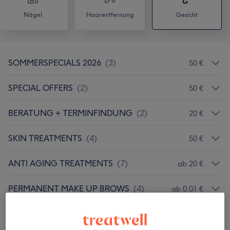
Nägel
Haarentfernung
Gesicht
SOMMERSPECIALS 2026
(
3
)
50 €
SPECIAL OFFERS
(
2
)
50 €
BERATUNG + TERMINFINDUNG
(
2
)
20 €
SKIN TREATMENTS
(
4
)
50 €
ANTI AGING TREATMENTS
(
7
)
ab 20 €
PERMANENT MAKE UP BROWS
(
4
)
ab 0,01 €
PERMANENT MAKE UP EYES
(
5
)
ab 0,01 €