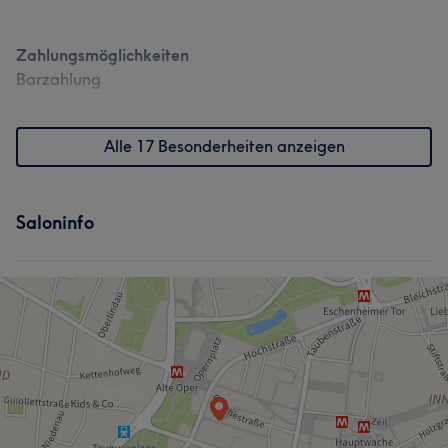
Zahlungsmöglichkeiten
Barzahlung
Was unsere Kunden über Kristina sagen
Alle 17 Besonderheiten anzeigen
Professionell
31
Kompetent
25
Erfahren
16
Herzlich
14
Saloninfo