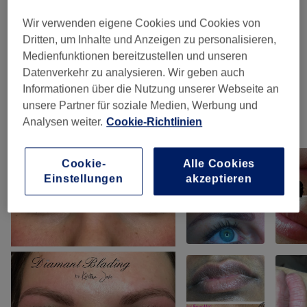
PERMANENT MAKE UP LIPS
(
4
)
ab 0,01 €
Wir verwenden eigene Cookies und Cookies von
Dritten, um Inhalte und Anzeigen zu personalisieren,
PARAMEDICAL PIGMENTIERUNG
(
1
)
50 €
Medienfunktionen bereitzustellen und unseren
Datenverkehr zu analysieren. Wir geben auch
MAKE UP
(
1
)
50 €
Informationen über die Nutzung unserer Webseite an
unsere Partner für soziale Medien, Werbung und
Analysen weiter.
Cookie-Richtlinien
Unsere Arbeit
Bild anklicken für weitere Details
Cookie-
Alle Cookies
Einstellungen
akzeptieren