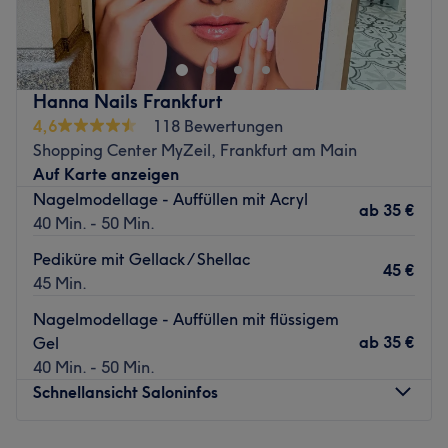
kannst du dich entspannt zurücklehnen und die Profis
deine Füße und Hände auf Vordermann bringen lassen.
Neben Maniküre und Pediküre werden hier auch
Wimpernverlängerungen und Permanent Make-up
Hanna Nails Frankfurt
angeboten.
4,6
118 Bewertungen
Nächste öffentliche Verkehrsmittel:
Shopping Center MyZeil, Frankfurt am Main
Die S-Bahnstation Konstablerwache und die Tram- und
Auf Karte anzeigen
Busstation Börneplatz sind nur wenige Gehminuten
Nagelmodellage - Auffüllen mit Acryl
ab
35 €
entfernt.
40 Min. - 50 Min.
Das Team:
Pediküre mit Gellack / Shellac
45 €
Ku und Trang sind spezialisiert auf Nägel und
45 Min.
Kosmetikbehandlungen. Sie empfangen dich herzlich und
Nagelmodellage - Auffüllen mit flüssigem
arbeiten stets professionell. Es wird Vietnamesisch und
ab
35 €
Gel
Englisch gesprochen.
40 Min. - 50 Min.
Was uns an dem Salon gefällt:
Schnellansicht Saloninfos
Atmosphäre: Wohlfühlambiente, elegant, stilvoll.
Expertise: Nagelmodellage.