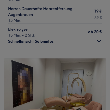
Herren Dauerhafte Haarentfernung -
19 €
Augenbrauen
39 €
15 Min.
Elektrolyse
ab
20 €
15 Min. - 2 Std.
Schnellansicht Saloninfos
Montag
10:00
–
19:00
Dienstag
10:00
–
19:00
Mittwoch
10:00
–
19:00
Donnerstag
10:00
–
19:00
Freitag
10:00
–
19:00
Samstag
10:00
–
20:00
Sonntag
Geschlossen
Muss man zum Schönsein wirklich leiden? Nicht bei
RivaDerma Frankfurt! Im Laserzentrum für Ästhetik in