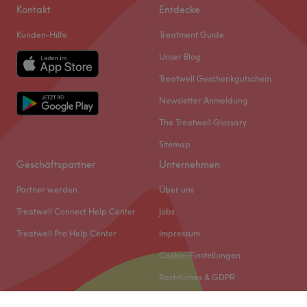
Kontakt
Entdecke
Kunden-Hilfe
Treatment Guide
Unser Blog
Treatwell Geschenkgutschein
Newsletter Anmeldung
The Treatwell Glossary
Sitemap
Geschäftspartner
Unternehmen
Partner werden
Über uns
Treatwell Connect Help Center
Jobs
Treatwell Pro Help Center
Impressum
Cookie-Einstellungen
Rechtliches & GDPR