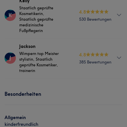
Services
Kelly
Staatlich geprüfte
4.8
Nägel
Gesicht
Kosmetikerin,
K
Staatlich geprüfte
530 Bewertungen
medizinische
Fußpflegerin
Services
Jackson
Wimpern top Meister
4.8
J
Nägel
Körper
Friseur
Gesicht
stylistin, Staatlich
385 Bewertungen
geprüfte Kosmetiker,
Massage
trainerin
Haarentfernung
Services
Portfolio
Besonderheiten
Nägel
Körper
Friseur
Gesicht
Massage
Haarentfernung
Allgemein
kinderfreundlich