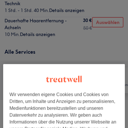
Technik
1 Std. - 1 Std. 40 Min.
Details anzeigen
30 €
Dauerhafte Haarentfernung -
Auswählen
Achseln
50 €
10 Min.
Details anzeigen
Alle Services
Alle
Nägel
Haarentfernun
Wir verwenden eigene Cookies und Cookies von
Dritten, um Inhalte und Anzeigen zu personalisieren,
Medienfunktionen bereitzustellen und unseren
Wimpernverlängerungen Neuanlage
(
13
)
ab 0,01 €
Datenverkehr zu analysieren. Wir geben auch
Informationen über die Nutzung unserer Webseite an
Wimpernverlängerungen Auffüllen
(
21
)
ab 33 €