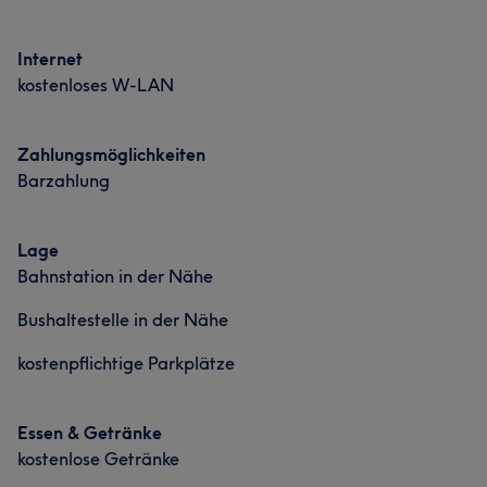
Portfolio
Internet
kostenloses W-LAN
Zahlungsmöglichkeiten
Barzahlung
Lage
Was unsere Kunden über Jackson sagen
Bahnstation in der Nähe
Sympathisch
18
Aufmerksam
18
Freundlich
18
Was unsere Kunden über Kelly sagen
Bushaltestelle in der Nähe
Professionell
16
Professionell
46
Freundlich
21
Kompetent
21
kostenpflichtige Parkplätze
Aufmerksam
21
Essen & Getränke
kostenlose Getränke