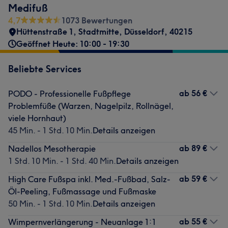
Medifuß
4,7
1073 Bewertungen
Hüttenstraße 1
,
Stadtmitte
,
Düsseldorf
,
40215
Geöffnet Heute: 10:00 - 19:30
Beliebte Services
ab
56 €
PODO - Professionelle Fußpflege
Problemfüße (Warzen, Nagelpilz, Rollnägel,
viele Hornhaut)
45 Min. - 1 Std. 10 Min.
Details anzeigen
ab
89 €
Nadellos Mesotherapie
1 Std. 10 Min. - 1 Std. 40 Min.
Details anzeigen
ab
59 €
High Care Fußspa inkl. Med.-Fußbad, Salz-
Öl-Peeling, Fußmassage und Fußmaske
50 Min. - 1 Std. 10 Min.
Details anzeigen
ab
55 €
Wimpernverlängerung - Neuanlage 1:1