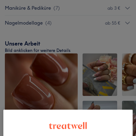
Maniküre & Pediküre
(
7
)
ab 3 €
Nagelmodellage
(
4
)
ab 55 €
Unsere Arbeit
Bild anklicken für weitere Details