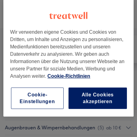
45 Min. - 1 Std.
Details anzeigen
Alle Services
Wir verwenden eigene Cookies und Cookies von
Dritten, um Inhalte und Anzeigen zu personalisieren,
Medienfunktionen bereitzustellen und unseren
Datenverkehr zu analysieren. Wir geben auch
Alle
Nägel
Gesicht
Informationen über die Nutzung unserer Webseite an
unsere Partner für soziale Medien, Werbung und
Analysen weiter.
Cookie-Richtlinien
Maniküre & Pediküre
(
9
)
ab 5 €
Cookie-
Alle Cookies
Nagelmodellage
(
5
)
ab 40 €
Einstellungen
akzeptieren
Wimpernverlängerungen
(
3
)
ab 59 €
Augenbrauen & Wimpernbehandlungen
(
5
)
ab 10 €