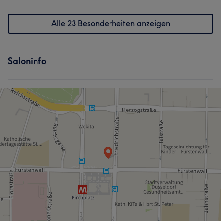
Alle 23 Besonderheiten anzeigen
Saloninfo
Was unsere Kunden über Madalina sagen
Gründlich
9
Erfahren
8
Professionell
6
Talentiert
6