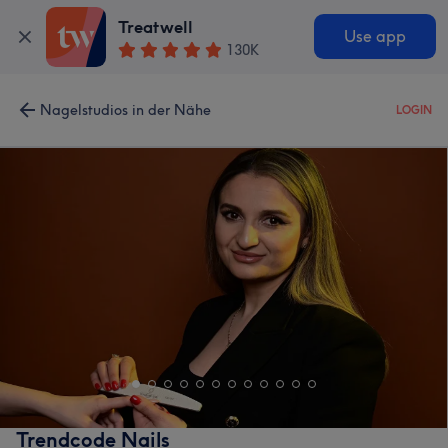
Treatwell
Use app
130K
Nagelstudios in der Nähe
LOGIN
Trendcode Nails