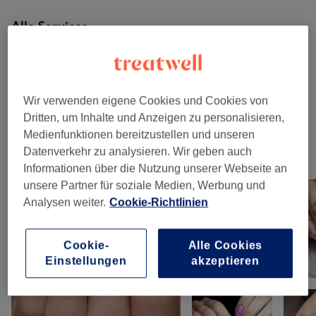
Alle Services
Maniküre & Pediküre
(
5
)
ab 10 €
Wir verwenden eigene Cookies und Cookies von
Nagelmodellage
(
4
)
ab 35 €
Dritten, um Inhalte und Anzeigen zu personalisieren,
Medienfunktionen bereitzustellen und unseren
Datenverkehr zu analysieren. Wir geben auch
Unsere Arbeit
Informationen über die Nutzung unserer Webseite an
Bild anklicken für weitere Details
unsere Partner für soziale Medien, Werbung und
Analysen weiter.
Cookie-Richtlinien
Cookie-
Alle Cookies
Einstellungen
akzeptieren