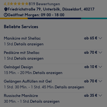
4,8
819 Bewertungen
Friedrichstraße 79
,
Unterbilk
,
Düsseldorf
,
40217
Geöffnet Morgen: 09:00 - 18:00
Beliebte Services
ab
65 €
Maniküre mit Shellac
1 Std.
Details anzeigen
ab
70 €
Pediküre mit Shellac
1 Std.
Details anzeigen
ab
10 €
Gelnägel Design
15 Min. - 20 Min.
Details anzeigen
ab
70 €
Gelängen Auffüllen mit Gel
1 Std. 30 Min. - 1 Std. 45 Min.
Details anzeigen
ab
35 €
Russische Maniküre
30 Min. - 1 Std.
Details anzeigen