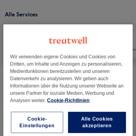
Alle Services
Alle
Nägel
Haarentfernun
Wir verwenden eigene Cookies und Cookies von
Dritten, um Inhalte und Anzeigen zu personalisieren,
Medienfunktionen bereitzustellen und unseren
Maniküre & Pediküre
(
40
)
ab 0,50 €
Datenverkehr zu analysieren. Wir geben auch
Informationen über die Nutzung unserer Webseite an
Damen - Waxing
(
31
)
ab 6 €
unsere Partner für soziale Medien, Werbung und
Analysen weiter.
Cookie-Richtlinien
Herren - Waxing
(
13
)
ab 10 €
Cookie-
Alle Cookies
Nagelmodellage
(
4
)
ab 15 €
Einstellungen
akzeptieren