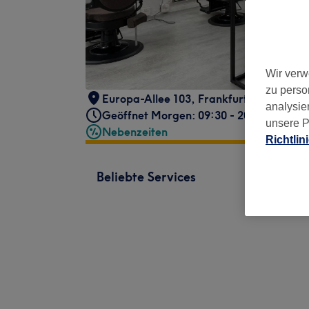
Wir verw
zu perso
Europa-Allee 103
,
Frankfurt am Main
,
6
analysie
Geöffnet Morgen: 09:30 - 20:00
unsere P
Nebenzeiten
Richtlin
Beliebte Services