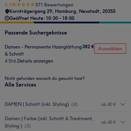
4,9
371 Bewertungen
Kornträgergang 29
,
Hamburg
,
Neustadt
,
20355
Geöffnet Heute: 10:30 - 18:00
Passende Suchergebnisse
382 €
Damen - Permanente Haarglättung
Auswählen
& Schnitt
4 Std.
Details anzeigen
Nicht gefunden wonach du gesucht hast?
Alle Services
DAMEN | Schnitt (inkl. Styling)
(
4
)
ab 40 €
Damen | Farbe (inkl. Schnitt & Treatment,
ab 40 €
Styling )
(
5
)