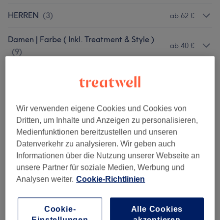
HERREN
(
3
)
ab 62 €
Damen | Farbe ( Inkl. Treatment & Style )
ab 40 €
(
9
)
DAMEN | Styling ( Inkl. Treatment )
(
6
)
ab 30 €
TOP SERVICE
(
5
)
ab 38 €
Wir verwenden eigene Cookies und Cookies von
Dritten, um Inhalte und Anzeigen zu personalisieren,
Medienfunktionen bereitzustellen und unseren
Salonbewertungen
Datenverkehr zu analysieren. Wir geben auch
Informationen über die Nutzung unserer Webseite an
unsere Partner für soziale Medien, Werbung und
4,9
Analysen weiter.
Cookie-Richtlinien
371 Bewertungen
Cookie-
Alle Cookies
Ambiente
Einstellungen
akzeptieren