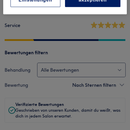
Sauberkeit
Service
Bewertungen filtern
Behandlung
Alle Bewertungen
Bewertung
Nach Sternen filtern
Verifizierte Bewertungen
Geschrieben von unseren Kunden, damit du weißt, was
dich in jedem Salon erwartet.