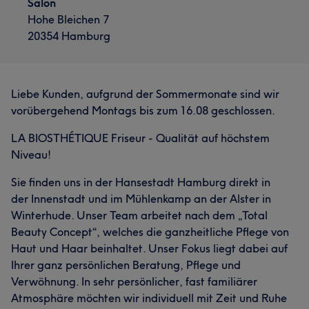
Salon
Nägel
Friseur
Gesicht
Massage
Hohe Bleichen 7
Friseur
Massage
Portfolio
20354 Hamburg
Portfolio
Liebe Kunden, aufgrund der Sommermonate sind wir
vorübergehend Montags bis zum 16.08 geschlossen.
LA BIOSTHÉTIQUE Friseur - Qualität auf höchstem
Niveau!
Sie finden uns in der Hansestadt Hamburg direkt in
Was unsere Kunden über Elham sagen
der Innenstadt und im Mühlenkamp an der Alster in
Herzlich
8
Kompetent
5
Winterhude. Unser Team arbeitet nach dem „Total
Beauty Concept“, welches die ganzheitliche Pflege von
Haut und Haar beinhaltet. Unser Fokus liegt dabei auf
Ihrer ganz persönlichen Beratung, Pflege und
Verwöhnung. In sehr persönlicher, fast familiärer
Atmosphäre möchten wir individuell mit Zeit und Ruhe