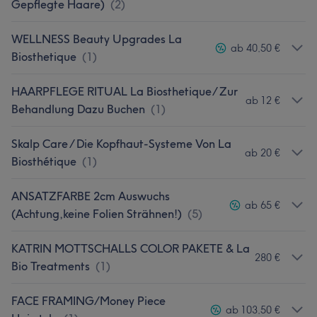
Gepflegte Haare)
(
2
)
WELLNESS Beauty Upgrades La
ab 40,50 €
Biosthetique
(
1
)
HAARPFLEGE RITUAL La Biosthetique/ Zur
ab 12 €
Behandlung Dazu Buchen
(
1
)
Skalp Care / Die Kopfhaut-Systeme Von La
ab 20 €
Biosthétique
(
1
)
ANSATZFARBE 2cm Auswuchs
ab 65 €
(Achtung,keine Folien Strähnen!)
(
5
)
KATRIN MOTTSCHALLS COLOR PAKETE & La
280 €
Bio Treatments
(
1
)
FACE FRAMING/Money Piece
ab 103,50 €