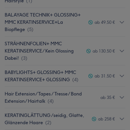
Hairstyle
(
1
)
BALAYAGE TECHNIK+ GLOSSING+
MMC KERATINSERVICE+La
ab 49,50 €
Biopflege
(
5
)
STRÄHNENFOLIEN+ MMC
KERATINSERVICE/ Kein Glossing
ab 130,50 €
Dabei!
(
3
)
BABYLIGHTS+ GLOSSING+ MMC
ab 31,50 €
KERATINSERVICE+ GLOSSING
(
4
)
Hair Extension/Tapes / Tresse/ Bond
ab 35 €
Extension/ Hairtalk
(
4
)
KERATINGLÄTTUNG /seidig, Glatte,
ab 258 €
Glänzende Haare
(
2
)