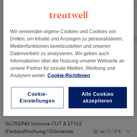
Alle
Friseur
Nägel
Wir verwenden eigene Cookies und Cookies von
Dritten, um Inhalte und Anzeigen zu personalisieren,
Medienfunktionen bereitzustellen und unseren
Datenverkehr zu analysieren. Wir geben auch
Beratung
(
1
)
35 €
Informationen über die Nutzung unserer Webseite an
unsere Partner für soziale Medien, Werbung und
SCHNITT & STYLING
ab 35,10 €
Analysen weiter.
Cookie-Richtlinien
PROFESSIONELL
(
3
)
KATRIN MOTTSCHALLS HAARDESIGN/
Cookie-
Alle Cookies
Haarschnitte & Stylings + La Bio
ab 95 €
Einstellungen
akzeptieren
Treatments
(
1
)
GLOSSING Inclusive CUT & STYLE
(Farbauffrischung/ Glänzende,
ab 71,10 €