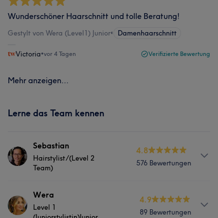
Wunderschöner Haarschnitt und tolle Beratung!
Gestylt von Wera (Level1) Junior
•
Damenhaarschnitt
Victoria
•
vor 4 Tagen
Verifizierte Bewertung
Mehr anzeigen...
Lerne das Team kennen
Sebastian
4.8
Hairstylist/(Level 2
576 Bewertungen
Team)
Info
Wera
4.9
Level 1
👍 Ein Level 2 Stylist/ in ist eine Bezeichnung für einen
89 Bewertungen
(Juniorstylistin)Junior