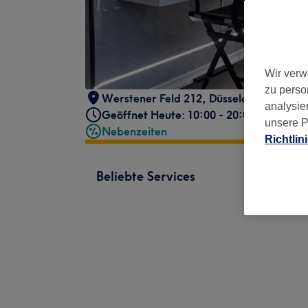
Wir verw
zu perso
Werstener Feld 212
,
Düsseldorf
,
40591
analysie
Geöffnet Heute: 10:00 - 20:00
unsere P
Nebenzeiten
Richtlin
Beliebte Services