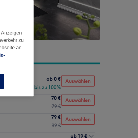
d Anzeigen
nverkehr zu
ebseite an
e-
ab
0 €
Auswählen
n
Spare bis zu 100%
70 €
Auswählen
79 €
79 €
Auswählen
89 €
ab
19 €