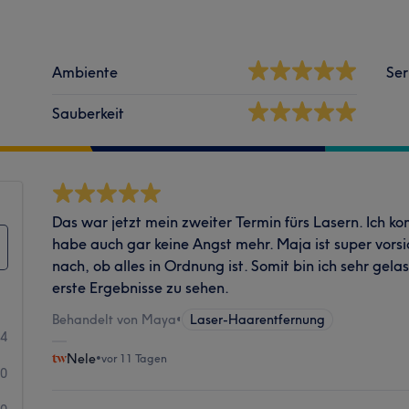
Ambiente
Ser
Sauberkeit
Das war jetzt mein zweiter Termin fürs Lasern. Ich k
habe auch gar keine Angst mehr. Maja ist super vors
nach, ob alles in Ordnung ist. Somit bin ich sehr gel
erste Ergebnisse zu sehen.
Behandelt von Maya
•
Laser-Haarentfernung
24
Nele
•
vor 11 Tagen
0