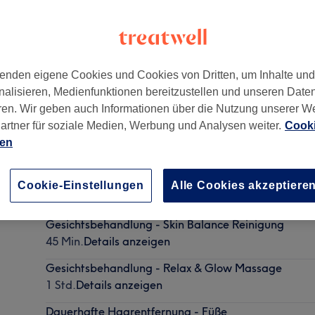
enden eigene Cookies und Cookies von Dritten, um Inhalte un
nalisieren, Medienfunktionen bereitzustellen und unseren Date
ren. Wir geben auch Informationen über die Nutzung unserer W
artner für soziale Medien, Werbung und Analysen weiter.
Cooki
ien
Neukunden - Ersttermin hier buchen
Cookie-Einstellungen
Alle Cookies akzeptiere
1 Std.
Details anzeigen
Gesichtsbehandlung - Skin Balance Reinigung
45 Min.
Details anzeigen
Gesichtsbehandlung - Relax & Glow Massage
1 Std.
Details anzeigen
Dauerhafte Haarentfernung - Füße