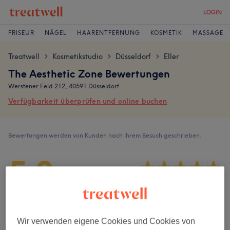
LOGIN
FRISEUR
NÄGEL
HAARENTFERNUNG
KOSMETIK
MASSAGE
Treatwell
Kosmetikstudio
Düsseldorf
Eller
>
>
>
The Aesthetic Zone Bewertungen
Werstener Feld 212, 40591 Düsseldorf
Verfügbarkeit überprüfen und online buchen
Bewertungen werden von Kunden nach ihrem Besuch geschrieben.
5,0
27 Bewertungen
Ambiente
Wir verwenden eigene Cookies und Cookies von