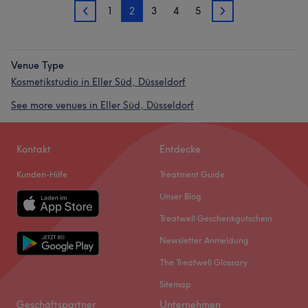
1
2
3
4
5
1
3
Venue Type
Kosmetikstudio in Eller Süd, Düsseldorf
See more venues in Eller Süd, Düsseldorf
Kontakt
Entdecke
Kunden-Hilfe
Treatment Guide
Unser Blog
Treatwell Geschenkgutschein
Newsletter Anmeldung
The Treatwell Glossary
Sitemap
Geschäftspartner
Unternehmen