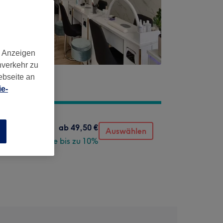
d Anzeigen
nverkehr zu
ebseite an
e-
ab
49,50 €
Auswählen
n
Spare bis zu 10%