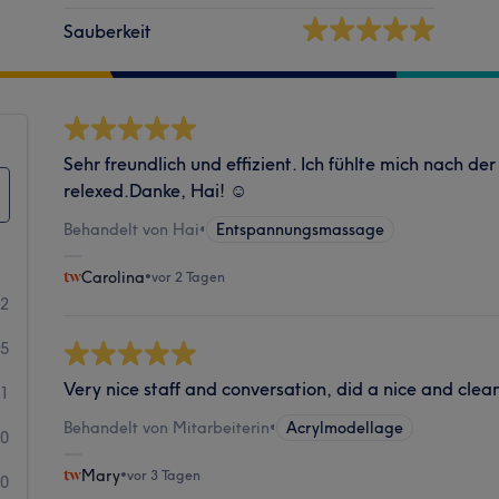
Sauberkeit
Sehr freundlich und effizient. Ich fühlte mich nach d
relexed.Danke, Hai! ☺️
Behandelt von Hai
•
Entspannungsmassage
Carolina
•
vor 2 Tagen
42
5
Very nice staff and conversation, did a nice and cle
1
Behandelt von Mitarbeiterin
•
Acrylmodellage
0
Mary
•
vor 3 Tagen
0