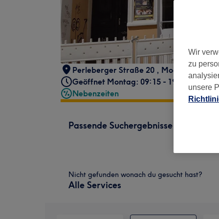
Wir verw
zu perso
Perleberger Straße 20
,
Moabit
,
Berlin
,
analysie
Geöffnet Montag: 09:15 - 19:30
unsere P
Nebenzeiten
Richtlin
Passende Suchergebnisse
Nicht gefunden wonach du gesucht hast?
Alle Services