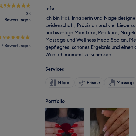
4.9
Info
33
Ich bin Hai, Inhaberin und Nageldesigner
Bewertungen
Leidenschaft, Präzision und viel Liebe zu
hochwertige Maniküre, Pediküre, Nagel
4.9
Massage und Wellness Head Spa an. Mein 
17 Bewertungen
gepflegtes, schönes Ergebnis und eine
Wohlfühlmoment zu schenken.
Services
Nägel
Friseur
Massage
Portfolio