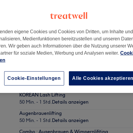
enden eigene Cookies und Cookies von Dritten, um Inhalte un
nalisieren, Medienfunktionen bereitzustellen und unseren Date
ren. Wir geben auch Informationen über die Nutzung unserer W
artner für soziale Medien, Werbung und Analysen weiter.
Cooki
ien
PREMIUM Pedicure
Cookie-Einstellungen
Alle Cookies akzeptiere
40 Min. - 55 Min.
Details anzeigen
KOREAN Lash Lifting
50 Min. - 1 Std.
Details anzeigen
Augenbrauenlifting
50 Min. - 1 Std.
Details anzeigen
Combo : Augenbrauen & Wimpernlifiting