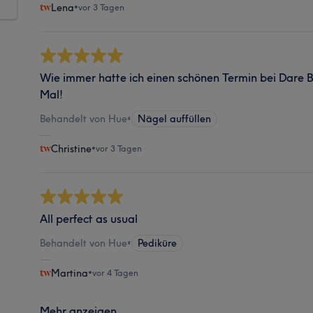
Lena
•
vor 3 Tagen
Wie immer hatte ich einen schönen Termin bei Dare 
Mal!
Behandelt von Hue
•
Nägel auffüllen
Christine
•
vor 3 Tagen
All perfect as usual
Behandelt von Hue
•
Pediküre
Martina
•
vor 4 Tagen
Mehr anzeigen...