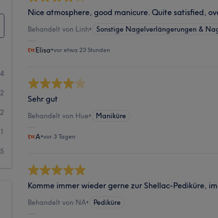
Nice atmosphere, good manicure. Quite satisfied, ov
Behandelt von Linh
•
Sonstige Nagelverlängerungen & Nag
Elisa
•
vor etwa 23 Stunden
14
32
Sehr gut
82
Behandelt von Hue
•
Maniküre
31
A
•
vor 3 Tagen
45
Komme immer wieder gerne zur Shellac-Pediküre, im
Behandelt von NA
•
Pediküre