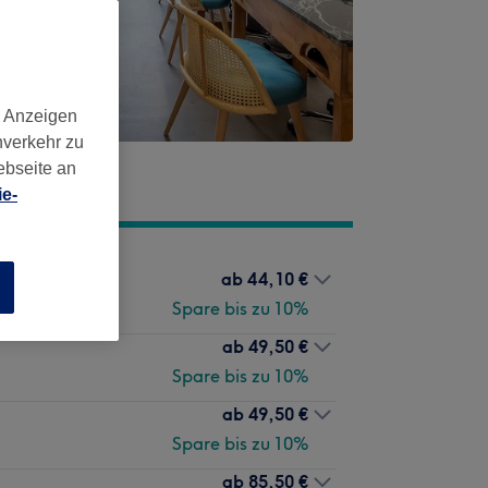
d Anzeigen
nverkehr zu
ebseite an
e-
ab
44,10 €
n
Spare bis zu 10%
ab
49,50 €
Spare bis zu 10%
ab
49,50 €
Spare bis zu 10%
ab
85,50 €