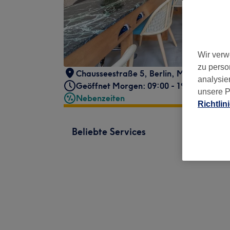
Wir verw
zu perso
Chausseestraße 5
,
Berlin, Mitte
,
10115
analysie
Geöffnet Morgen: 09:00 - 19:00
unsere P
Nebenzeiten
Richtlin
Beliebte Services