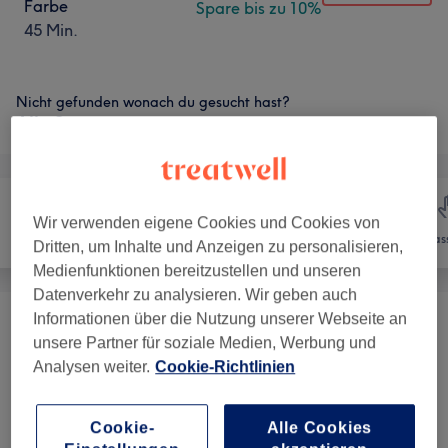
Farbe
Spare bis zu 10%
45 Min.
Nicht gefunden wonach du gesucht hast?
Alle Services
Wir verwenden eigene Cookies und Cookies von
Friseur
Nägel
Mas
Dritten, um Inhalte und Anzeigen zu personalisieren,
Medienfunktionen bereitzustellen und unseren
Datenverkehr zu analysieren. Wir geben auch
Informationen über die Nutzung unserer Webseite an
Nagel-Neumodellagen
(
2
)
ab 22,50 €
unsere Partner für soziale Medien, Werbung und
Analysen weiter.
Cookie-Richtlinien
Maniküre & Pediküre
(
4
)
ab 9 €
Cookie-
Alle Cookies
Extra
(
8
)
ab 0,45 €