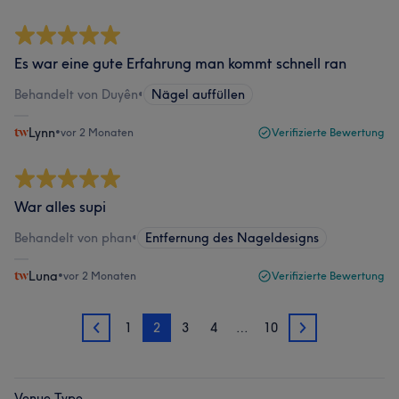
Es war eine gute Erfahrung man kommt schnell ran
Behandelt von Duyên
•
Nägel auffüllen
Lynn
•
vor 2 Monaten
Verifizierte Bewertung
War alles supi
Behandelt von phan
•
Entfernung des Nageldesigns
Luna
•
vor 2 Monaten
Verifizierte Bewertung
1
2
3
4
…
10
1
3
Venue Type