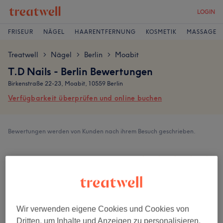
LOGIN
FRISEUR
NÄGEL
HAARENTFERNUNG
KOSMETIK
MASSAGE
Treatwell
Nägel
Berlin
Moabit
>
>
>
T.D Nails - Berlin Bewertungen
Birkenstraße 22-23, Moabit, 10559 Berlin
Verfügbarkeit überprüfen und online buchen
Bewertungen werden von Kunden nach ihrem Besuch geschrieben.
4,4
54 Bewertungen
Ambiente
Wir verwenden eigene Cookies und Cookies von
Dritten, um Inhalte und Anzeigen zu personalisieren,