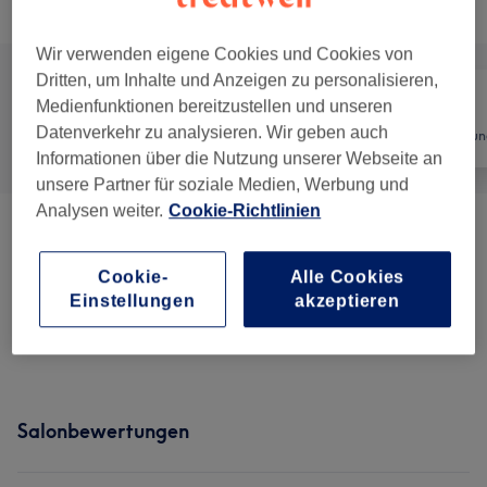
Alle Services
Wir verwenden eigene Cookies und Cookies von
Dritten, um Inhalte und Anzeigen zu personalisieren,
Medienfunktionen bereitzustellen und unseren
Datenverkehr zu analysieren. Wir geben auch
Alle
Nägel
Haarentfernun
Informationen über die Nutzung unserer Webseite an
unsere Partner für soziale Medien, Werbung und
Analysen weiter.
Cookie-Richtlinien
Nagelmodellage
(
4
)
ab 5 €
Cookie-
Alle Cookies
Maniküre & Pediküre
(
2
)
ab 10 €
Einstellungen
akzeptieren
Schulungen
(
2
)
ab 1499 €
Salonbewertungen