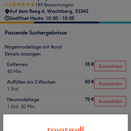
4,8
189 Bewertungen
Auf dem Reeg 4
,
Wachtberg
,
53343
Geöffnet Heute: 10:00 - 18:00
Passende Suchergebnisse
Nagelmodellage mit Acryl
Details anzeigen
35 €
Entfernen
Auswählen
45 Min.
50 €
Auffüllen bis 3 Wochen
Auswählen
1 Std.
70 €
Neumodellage
Auswählen
1 Std. 30 Min.
Nicht gefunden wonach du gesucht hast?