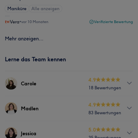
Maniküre
Alle anzeigen
Vera
•
vor 10 Monaten
Verifizierte Bewertung
Mehr anzeigen...
Lerne das Team kennen
4.9
Carole
18 Bewertungen
Services
4.9
Madlen
83 Bewertungen
Nägel
Gesicht
Haarentfernung
Services
5.0
Jessica
35 Bewertungen