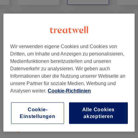
Gesichtsbehandlungen
(
6
)
ab 39 €
Permanent Make-Up
(
12
)
ab 150 €
Wir verwenden eigene Cookies und Cookies von
Dritten, um Inhalte und Anzeigen zu personalisieren,
Wimpernverlängerungen
(
8
)
ab 49 €
Medienfunktionen bereitzustellen und unseren
Datenverkehr zu analysieren. Wir geben auch
Augenbrauen & Wimpernbehandlungen
(
4
)
ab 15 €
Informationen über die Nutzung unserer Webseite an
unsere Partner für soziale Medien, Werbung und
Analysen weiter.
Cookie-Richtlinien
Salonbewertungen
Cookie-
Alle Cookies
4,9
Einstellungen
akzeptieren
8 Bewertungen