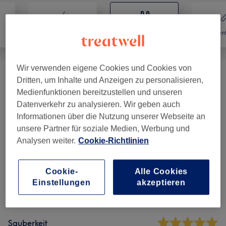
Friseur
Nägel
Haarent
Wir verwenden eigene Cookies und Cookies von
Maniküre & Pediküre
(
5
)
ab 30 €
Dritten, um Inhalte und Anzeigen zu personalisieren,
Medienfunktionen bereitzustellen und unseren
Datenverkehr zu analysieren. Wir geben auch
Informationen über die Nutzung unserer Webseite an
Salonbewertungen
unsere Partner für soziale Medien, Werbung und
Analysen weiter.
Cookie-Richtlinien
4,7
Cookie-
Alle Cookies
82 Bewertungen
Einstellungen
akzeptieren
Ambiente
Sauberkeit