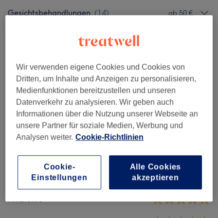
Gesichtsbehandlungen
(
14
)
ab 50 €
Permanent Make-Up
(
9
)
ab 90 €
Make-Up
(
3
)
ab 40 €
Wir verwenden eigene Cookies und Cookies von
Dritten, um Inhalte und Anzeigen zu personalisieren,
Augenbrauen & Wimpernbehandlungen
(
9
)
ab 12 €
Medienfunktionen bereitzustellen und unseren
Datenverkehr zu analysieren. Wir geben auch
Informationen über die Nutzung unserer Webseite an
Salonbewertungen
unsere Partner für soziale Medien, Werbung und
Analysen weiter.
Cookie-Richtlinien
4,7
Cookie-
Alle Cookies
82 Bewertungen
Einstellungen
akzeptieren
Ambiente