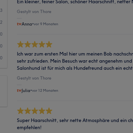
Ein kleiner, feiner Salon, schöner Haarschnitt, netter
83
Gestylt von Thore
2
Anna
•
vor 9 Monaten
0
0
Ich war zum ersten Mal hier um meinen Bob nachschn
0
sehr zufrieden. Mein Besuch war echt angenehm und 
Salonhund ist für mich als Hundefreund auch ein echte
Gestylt von Thore
Julia
•
vor 12 Monaten
Super Haarschnitt, sehr nette Atmosphäre und ein ch
empfehlen!