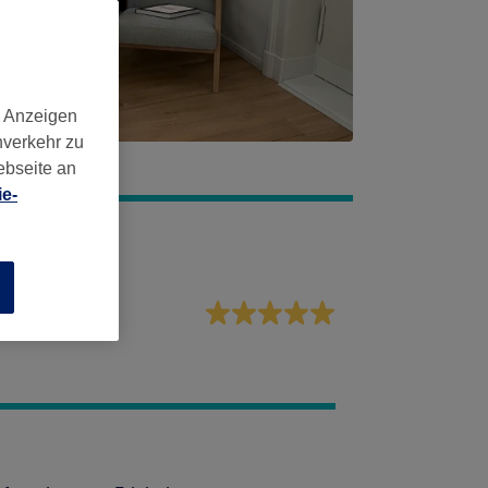
d Anzeigen
nverkehr zu
ebseite an
e-
n
vice