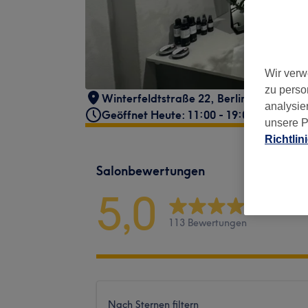
Wir verw
zu perso
Winterfeldtstraße 22
,
Berlin
,
10783
analysie
Geöffnet Heute: 11:00 - 19:00
unsere P
Richtlin
Salonbewertungen
5,0
113 Bewertungen
Nach Sternen filtern