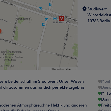
Studiovert
Winterfeldts
10783 Berlin
sere Leidenschaft im Studiovert. Unser Wissen
Mont
it dir zusammen das für dich perfekte Ergebnis
Dien
Mitt
Donn
 modernen Atmosphäre,ohne Hektik und anderen
Freit
eßen die Ruhe in unserem Studio.
Sams