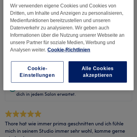
Sauberkeit
Wir verwenden eigene Cookies und Cookies von
Dritten, um Inhalte und Anzeigen zu personalisieren,
Service
Medienfunktionen bereitzustellen und unseren
Datenverkehr zu analysieren. Wir geben auch
Informationen über die Nutzung unserer Webseite an
unsere Partner für soziale Medien, Werbung und
Bewertungen filtern
Analysen weiter.
Cookie-Richtlinien
Bewertung
Nach Sternen filtern
Cookie-
Alle Cookies
Einstellungen
akzeptieren
Verifizierte Bewertungen
Geschrieben von unseren Kunden, damit du weißt, was
dich in jedem Salon erwartet.
Thore hat wie immer prima geschnitten und ich fühle
mich in seinem Studio immer sehr wohl, komme gerne