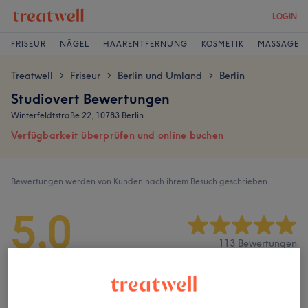
LOGIN
FRISEUR
NÄGEL
HAARENTFERNUNG
KOSMETIK
MASSAGE
Treatwell
Friseur
Berlin und Umland
Berlin
>
>
>
Studiovert Bewertungen
Winterfeldtstraße 22, 10783 Berlin
Verfügbarkeit überprüfen und online buchen
Bewertungen werden von Kunden nach ihrem Besuch geschrieben.
5,0
113 Bewertungen
Ambiente