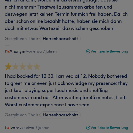
nicht mehr mit Treatwell zusammen arbeiten und
deswegen jetzt keinen Termin für mich frei haben. Da ich
aber schon online bezahlt hatte, haben sie mich dann
doch mit etwas Wartezeit dazwischen geschoben.
Gestylt von Thair
•
Herrenhaarschnitt
Anonym
•
vor etwa 7 Jahren
Verifizierte Bewertung
I had booked for 12:30. I arrived at 12. Nobody bothered
to greet me or even just acknowledge my presence: they
just kept playing super loud music and shuffling
customers in and out. After waiting for 45 minutes, I left.
Worst customer experience I have seen.
Gestylt von Thair
•
Herrenhaarschnitt
Ivan
•
vor etwa 7 Jahren
Verifizierte Bewertung