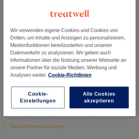
Bewertungen filtern
Bewertung
Nach Sternen filtern
Wir verwenden eigene Cookies und Cookies von
Dritten, um Inhalte und Anzeigen zu personalisieren,
Medienfunktionen bereitzustellen und unseren
Verifizierte Bewertungen
Datenverkehr zu analysieren. Wir geben auch
Geschrieben von unseren Kunden, damit du weißt, was
Informationen über die Nutzung unserer Webseite an
dich in jedem Salon erwartet.
unsere Partner für soziale Medien, Werbung und
Analysen weiter.
Cookie-Richtlinien
Wie immer wundervoll, bin super zufrieden :)
Cookie-
Alle Cookies
Einstellungen
akzeptieren
Gestylt von Ulrike
Anne Sophie
•
vor 11 Tagen
Verifizierte Bewertung
Salonantwort anzeigen