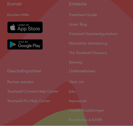
Kontakt
Entdecke
Kunden-Hilfe
Treatment Guide
Unser Blog
Treatwell Geschenkgutschein
Newsletter Anmeldung
The Treatwell Glossary
Sitemap
Geschäftspartner
Unternehmen
Partner werden
Über uns
Treatwell Connect Help Center
Jobs
Treatwell Pro Help Center
Impressum
Cookie-Einstellungen
Rechtliches & GDPR