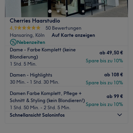
atemberaubende Haarstyling-Dienstleistungen anbietet.
Das kompetente und aufmerksame Trio zaubert Kunden
ein Lächeln ins Gesicht und sorgt für ultimativen Komfort.
Cherries Haarstudio
Vom präzisen Damen und Herren Haarschnitt, über
4,9
50 Bewertungen
verführerische Haarverlängerungen bis hin zu luxuriösen
Hansaring, Köln
Auf Karte anzeigen
Haarkuren, bietet das Team Ihnen eine Vielfalt an
Nebenzeiten
hochqualitativen Dienstleistungen.
Dame - Farbe Komplett (keine
Entdecken Sie das Talent für stilvolle Haarglättungen und
ab
49,50 €
Blondierung)
exquisite Hochzeitsfrisuren, die Ihre natürliche Schönheit
Spare bis zu 10%
1 Std. 5 Min.
unterstreichen. Genießen Sie während Ihrer Behandlung
eine freundliche Atmosphäre, die von stilvollem und
ab
108 €
Damen - Highlights
modernem Interieur akzentuiert wird. Mit der
30 Min. - 1 Std. 30 Min.
Spare bis zu 10%
Fachkompetenz und Liebe zum Detail macht das Personal
Damen Farbe Komplett, Pflege +
jedes Styling zu einem individuellen Kunstwerk.
ab
99 €
Schnitt & Styling (kein Blondieren!)
Besuchen Sie CD HAIR CONCEPT und erleben Sie eine
Spare bis zu 10%
1 Std. 50 Min. - 2 Std. 5 Min.
einladende, gemütliche Umgebung, in der Ihre
Schnellansicht Saloninfos
Zufriedenheit oberstes Ziel ist. Ihr Friseur in Köln freut sich
auf Ihren Besuch.
Montag
Geschlossen
Zurück zur Salonansicht