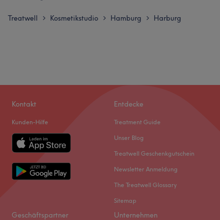
Treatwell
Kosmetikstudio
Hamburg
Harburg
>
>
>
Kontakt
Entdecke
Kunden-Hilfe
Treatment Guide
Unser Blog
Treatwell Geschenkgutschein
Newsletter Anmeldung
The Treatwell Glossary
Sitemap
Geschäftspartner
Unternehmen