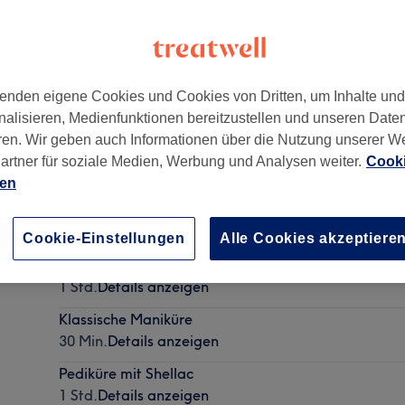
enden eigene Cookies und Cookies von Dritten, um Inhalte un
nalisieren, Medienfunktionen bereitzustellen und unseren Date
 OG Beauty Space
,
Berlin
,
10789
ren. Wir geben auch Informationen über die Nutzung unserer W
artner für soziale Medien, Werbung und Analysen weiter.
Cooki
ien
Japanische Maniküre
45 Min.
Details anzeigen
Cookie-Einstellungen
Alle Cookies akzeptiere
Maniküre mit Shellac
1 Std.
Details anzeigen
Klassische Maniküre
30 Min.
Details anzeigen
Pediküre mit Shellac
1 Std.
Details anzeigen