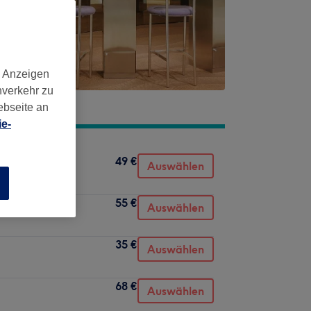
d Anzeigen
nverkehr zu
ebseite an
e-
49 €
Auswählen
n
55 €
Auswählen
35 €
Auswählen
68 €
Auswählen