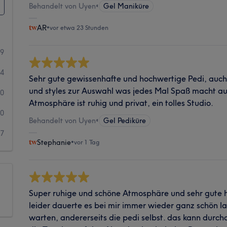
Behandelt von Uyen
•
Gel Maniküre
AR
•
vor etwa 23 Stunden
99
64
Sehr gute gewissenhafte und hochwertige Pedi, auch
und styles zur Auswahl was jedes Mal Spaß macht au
30
Atmosphäre ist ruhig und privat, ein tolles Studio.
10
Behandelt von Uyen
•
Gel Pediküre
7
Stephanie
•
vor 1 Tag
Super ruhige und schöne Atmosphäre und sehr gute 
leider dauerte es bei mir immer wieder ganz schön la
warten, andererseits die pedi selbst. das kann durcha