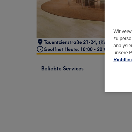
Wir verw
zu perso
Tauentzienstraße 21-24
,
(KaDeWe)
,
3.
analysie
Geöffnet Heute: 10:00 - 20:00
unsere P
Richtlin
Beliebte Services