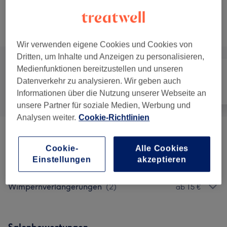
50 Min. - 1 Std.
Details anzeigen
Alle Services
Wir verwenden eigene Cookies und Cookies von
Dritten, um Inhalte und Anzeigen zu personalisieren,
Medienfunktionen bereitzustellen und unseren
Datenverkehr zu analysieren. Wir geben auch
Alle
Nägel
Gesicht
Informationen über die Nutzung unserer Webseite an
unsere Partner für soziale Medien, Werbung und
Analysen weiter.
Cookie-Richtlinien
Maniküre & Pediküre
(
9
)
ab 3 €
Cookie-
Alle Cookies
Einstellungen
akzeptieren
Nagelmodellage
(
6
)
ab 12 €
Wimpernverlängerungen
(
2
)
ab 15 €