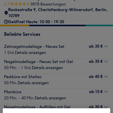
4,7
3878 Bewertungen
Rankestraße 9
,
Charlottenburg-Wilmersdorf
,
Berlin
,
10789
Geöffnet Heute: 10:00 - 19:30
Beliebte Services
ab
35 €
Zehnagelmodellage - Neues Set
1 Std.
Details anzeigen
ab
35 €
Nagelmodellage - Neues Set mit Gel
50 Min. - 1 Std.
Details anzeigen
ab
45 €
Pediküre mit Shellac
50 Min.
Details anzeigen
ab
15 €
Maniküre
20 Min. - 40 Min.
Details anzeigen
ab
30 €
Nagelmodellage - Auffüllen mit Gel