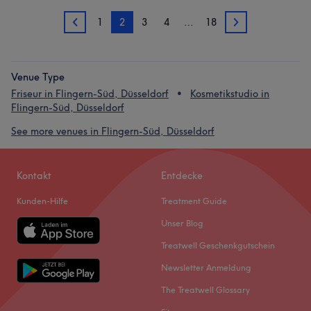
1
2
3
4
…
18
1
3
Venue Type
Friseur in Flingern-Süd, Düsseldorf
Kosmetikstudio in
Flingern-Süd, Düsseldorf
See more venues in Flingern-Süd, Düsseldorf
Kontakt
Entdecke
Kunden-Hilfe
Treatment Guide
Unser Blog
Treatwell Geschenkgutschein
Newsletter Anmeldung
The Treatwell Glossary