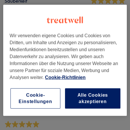
Sauberkeit
Service
Wir verwenden eigene Cookies und Cookies von
Bewertungen filtern
Dritten, um Inhalte und Anzeigen zu personalisieren,
Medienfunktionen bereitzustellen und unseren
Datenverkehr zu analysieren. Wir geben auch
Behandlung
Alle Bewertungen
Informationen über die Nutzung unserer Webseite an
unsere Partner für soziale Medien, Werbung und
Bewertung
Nach Sternen filtern
Analysen weiter.
Cookie-Richtlinien
Verifizierte Bewertungen
Cookie-
Alle Cookies
Geschrieben von unseren Kunden, damit du weißt, was
Einstellungen
akzeptieren
dich in jedem Salon erwartet.