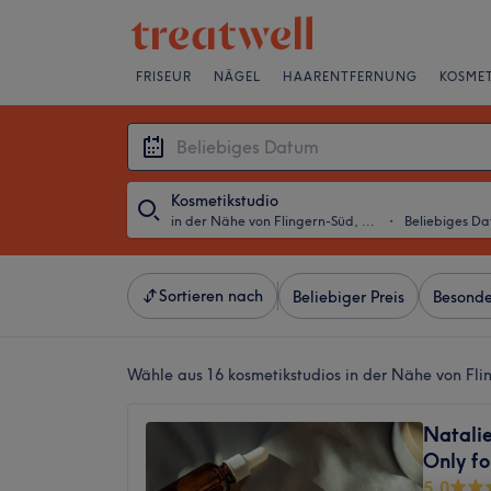
FRISEUR
NÄGEL
HAARENTFERNUNG
KOSMET
Kosmetikstudio
in der Nähe von Flingern-Süd, Düsseldorf
・
Beliebiges D
Sortieren nach
Beliebiger Preis
Besonde
Wähle aus 16
kosmetikstudios in der Nähe von Fli
Natalie
Only f
5,0