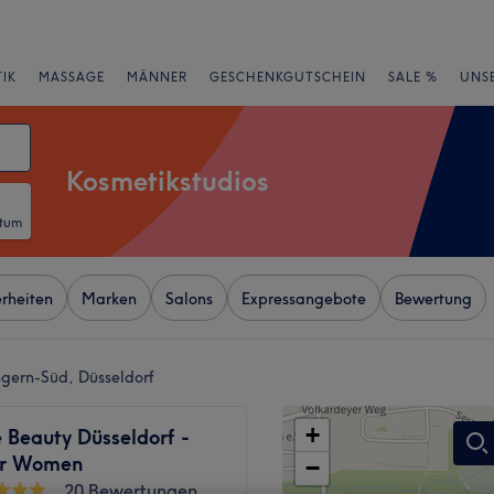
IK
MASSAGE
MÄNNER
GESCHENKGUTSCHEIN
SALE %
UNS
Kosmetikstudios
atum
rheiten
Marken
Salons
Expressangebote
Bewertung
ngern-Süd, Düsseldorf
+
 Beauty Düsseldorf -
or Women
−
20 Bewertungen