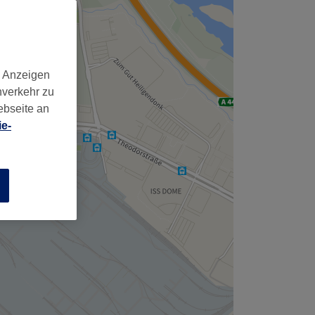
d Anzeigen
nverkehr zu
ebseite an
e-
n