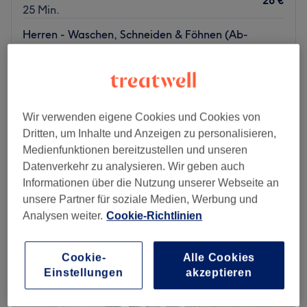
28 €
25 Min.
Herren - Waschen, Schneiden & Föhnen (Ab-
33 €
Preise)
30 Min.
Schnellansicht Saloninfos
Wir verwenden eigene Cookies und Cookies von
Montag
10:00
–
19:00
Dritten, um Inhalte und Anzeigen zu personalisieren,
Dienstag
10:00
–
19:00
Medienfunktionen bereitzustellen und unseren
Mittwoch
10:00
–
19:00
Datenverkehr zu analysieren. Wir geben auch
Donnerstag
10:00
–
19:00
Informationen über die Nutzung unserer Webseite an
Freitag
10:00
–
19:00
unsere Partner für soziale Medien, Werbung und
Samstag
10:00
–
14:00
Analysen weiter.
Cookie-Richtlinien
Sonntag
Geschlossen
Einen wunderschönen Haarschnitt, neuartige
Cookie-
Alle Cookies
Strähnentechniken und nachhaltige Pflege – all das
Einstellungen
akzeptieren
bekommst du bei Sophie Haarkunst und Kosmetik mitten
in Düsseldorf! Hier steht die Gesundheit des Haares und